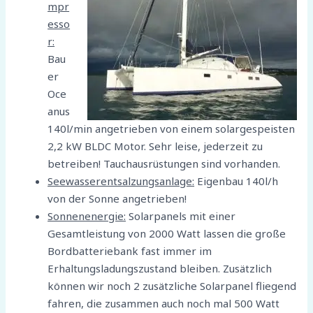
mpr
esso
r:
Bau
er
Oce
anus
140l/min angetrieben von einem solargespeisten
2,2 kW BLDC Motor. Sehr leise, jederzeit zu
betreiben! Tauchausrüstungen sind vorhanden.
Seewasserentsalzungsanlage:
Eigenbau 140l/h
von der Sonne angetrieben!
Sonnenenergie:
Solarpanels mit einer
Gesamtleistung von 2000 Watt lassen die große
Bordbatteriebank fast immer im
Erhaltungsladungszustand bleiben. Zusätzlich
können wir noch 2 zusätzliche Solarpanel fliegend
fahren, die zusammen auch noch mal 500 Watt