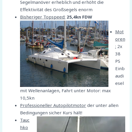
Segelmanöver erheblich und erhöht die
Effektivität des Großsegels enorm
Bisheriger Topspeed:
25,4kn FDW
Mot
oren
:
2x
38
PS
Einb
audi
esel
mit Wellenanlagen, Fahrt unter Motor: max
10,5kn
Professioneller Autopilotmotor
der unter allen
Bedingungen sicher Kurs hält!
Tauc
hko