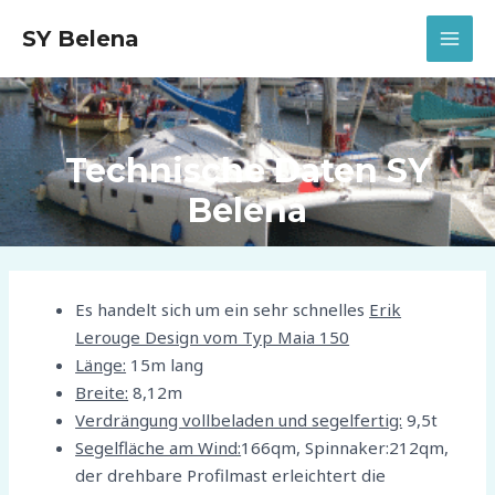
Zum
SY Belena
Inhalt
MAI
springen
MEN
Technische Daten SY
Belena
Es handelt sich um ein sehr schnelles
Erik
Lerouge Design vom Typ Maia 150
Länge:
15m lang
Breite:
8,12m
Verdrängung vollbeladen und segelfertig:
9,5t
Segelfläche am Wind:
166qm, Spinnaker:212qm,
der drehbare Profilmast erleichtert die