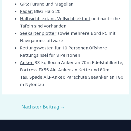
GPS:
Furuno und Magellan
Radar:
B&G Halo 20
Halbsichtsextant, Vollsichtsektant
und nautische
Tafeln sind vorhanden
Seekartenplotter
sowie mehrere Bord PC mit
Navigationssoftware
Rettungswesten
für 10 Personen.
Offshore
Rettungsinsel
für 8 Personen
Anker:
33 kg Rocna Anker an 70m Edelstahlkette,
Fortress FX55 Alu-Anker an Kette und 80m
Tau,
Spade Alu-Anker, Parachute Seeanker an 180
m Nylontau
Beitragsnavigation
Nächster Beitrag
→