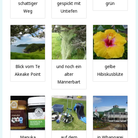
schattiger
gespickt mit
grün
Weg
Untiefen
Blick vom Te
und noch ein
gelbe
Akeake Point
alter
Hibiskusblüte
Männerbart
Manuka
auf dem
in Whangarei