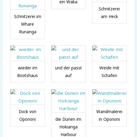
ein Waka
Schnitzerei
Schnitzerei im
am Heck
Whare
Runanga
wieder im
und der passt
Weide mit
Bootshaus
auf
Schafen
Dock von
Wandmalerei
Opononi
die Dünen im
in Opononi
Hokianga
Harbour