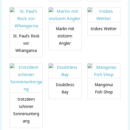
Marlin mit
trübes Wetter
St. Paul’s Rock
stolzem
vor
Angler
Whangaroa
Doubtless
Mangonui
Bay
Fish Shop
trotzdem
schöner
Sonnenunterg
ang