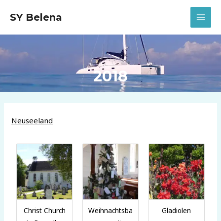
Zum
SY Belena
Inhalt
MAI
springen
MEN
2018
Neuseeland
Christ Church
Weihnachtsba
Gladiolen