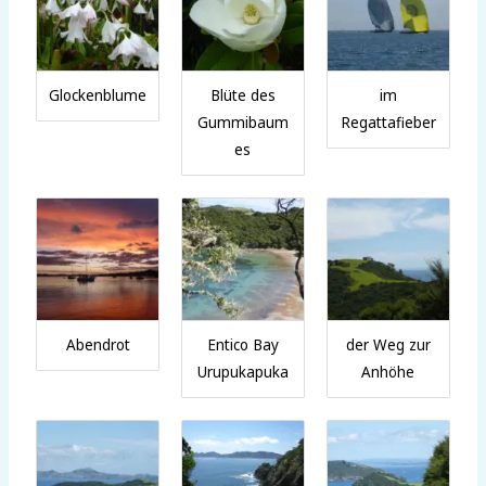
Glockenblume
Blüte des
im
Gummibaum
Regattafieber
es
Abendrot
Entico Bay
der Weg zur
Urupukapuka
Anhöhe