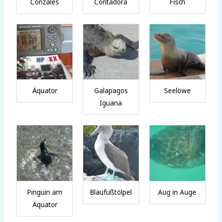
Conzales
Contadora
Fisch
Äquator
Galapagos
Seelöwe
Iguana
Pinguin am
Blaufußtölpel
Aug in Auge
Äquator