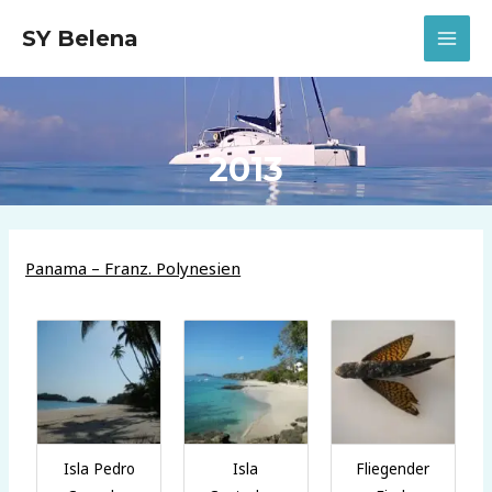
Zum
SY Belena
Inhalt
MAI
springen
MEN
2013
Panama – Franz. Polynesien
Isla Pedro
Isla
Fliegender