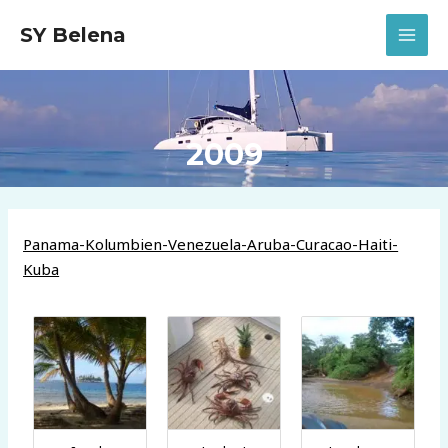
Zum
SY Belena
Inhalt
MAI
springen
MEN
2009
Panama-Kolumbien-Venezuela-Aruba-Curacao-Haiti-
Kuba